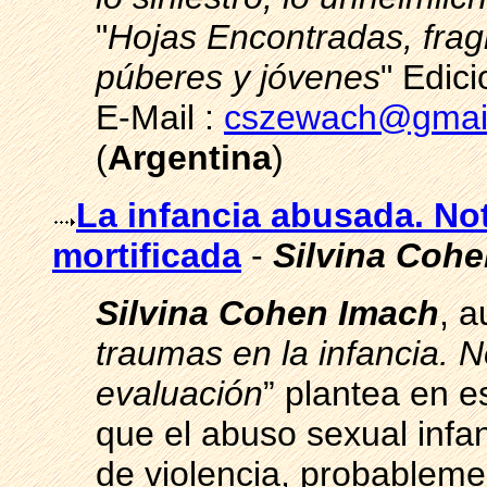
"
Hojas Encontradas, frag
púberes y jóvenes
" Edic
E-Mail :
cszewach@gmai
(
Argentina
)
La infancia abusada. Not
mortificada
-
Silvina Coh
Silvina Cohen Imach
, a
traumas en la infancia. No
evaluación
” plantea en e
que el abuso sexual infa
de violencia, probablemen