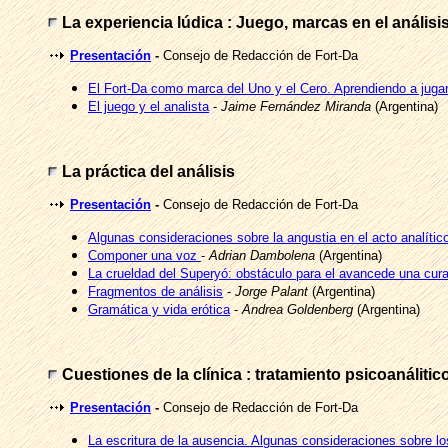
La experiencia lúdica : Juego, marcas en el análisi
Presentación
-
Consejo de Redacción de Fort-Da
El Fort-Da como marca del Uno y el Cero. Aprendiendo a jugar
El juego y el analista
-
Jaime Fernández Miranda
(Argentina)
La práctica del análisis
Presentación
-
Consejo de Redacción de Fort-Da
Algunas consideraciones sobre la angustia en el acto analític
Componer una voz
-
Adrian Dambolena
(Argentina)
La crueldad del Superyó: obstáculo para el avancede una cur
Fragmentos de análisis
-
Jorge Palant
(Argentina)
Gramática y vida erótica
-
Andrea Goldenberg
(Argentina)
Cuestiones de la clínica : tratamiento psicoanáliti
Presentación
-
Consejo de Redacción de Fort-Da
La escritura de la ausencia. Algunas consideraciones sobre los