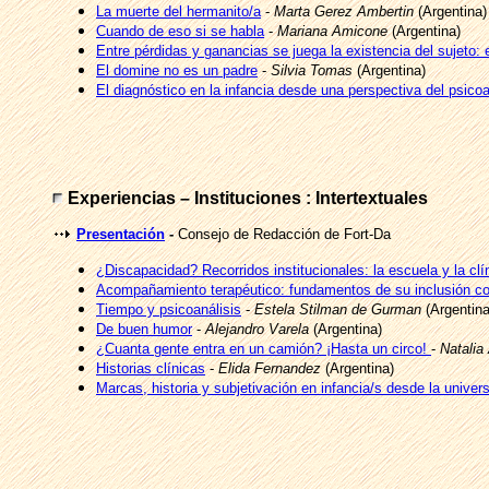
La muerte del hermanito/a
-
Marta Gerez Ambertin
(Argentina)
Cuando de eso si se habla
-
Mariana Amicone
(Argentina)
Entre pérdidas y ganancias se juega la existencia del sujeto: e
El domine no es un padre
-
Silvia Tomas
(Argentina)
El diagnóstico en la infancia desde una perspectiva del psicoa
Experiencias – Instituciones : Intertextuales
Presentación
-
Consejo de Redacción de Fort-Da
¿Discapacidad? Recorridos institucionales: la escuela y la clí
Acompañamiento terapéutico: fundamentos de su inclusión c
Tiempo y psicoanálisis
-
Estela Stilman de Gurman
(Argentina
De buen humor
-
Alejandro Varela
(Argentina)
¿Cuanta gente entra en un camión? ¡Hasta un circo!
-
Natalia
Historias clínicas
-
Elida Fernandez
(Argentina)
Marcas, historia y subjetivación en infancia/s desde la univer