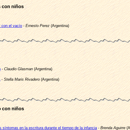
s con niños
 con el vacío
-
Ernesto Perez
(Argentina)
o
-
Claudio Glasman
(Argentina)
a
-
Stella Maris Rivadero
(Argentina)
co con niños
 síntomas en la escritura durante el tiempo de la infancia
-
Brenda Aguirre
(A