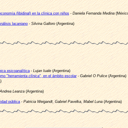
conomía (libidinal) en la clínica con niños
-
Daniela Fernanda Medina
(Méxic
nálisis lacaniano
-
Silvina Galloro
(Argentina)
nica psicoanalítica
-
Lujan Iuale
(Argentina)
omo "
herramienta clínica
", en el ámbito escolar
-
Gabriel O Pulice
(Argentina)
)
 Andrea Leanza
(Argentina)
sidad pública
-
Patricia Weigandt, Gabriel Pavelka, Mabel Luna
(Argentina)