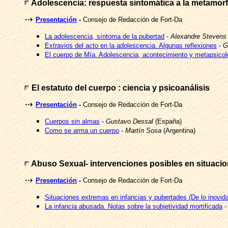
Adolescencia: respuesta sintomática a la metamorf
Presentación
-
Consejo de Redacción de Fort-Da
La adolescencia, síntoma de la pubertad
-
Alexandre Stevens
Extravios del acto en la adolescencia. Algunas reflexiones
-
G
El cuerpo de Mía. Adolescencia, acontecimiento y metapsico
El estatuto del cuerpo : ciencia y psicoanálisis
Presentación
-
Consejo de Redacción de Fort-Da
Cuerpos sin almas
-
Gustavo Dessal
(España)
Como se arma un cuerpo
-
Martín Sosa
(Argentina)
Abuso Sexual- intervenciones posibles en situacion
Presentación
-
Consejo de Redacción de Fort-Da
Situaciones extremas en infancias y pubertades (De lo inovidab
La infancia abusada. Notas sobre la subjetividad mortificada