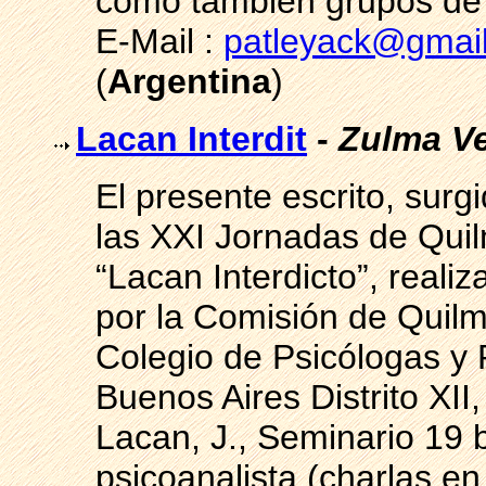
como también grupos de e
E-Mail :
patleyack@gmai
(
Argentina
)
Lacan Interdit
-
Zulma V
El presente escrito, surg
las XXI Jornadas de Quil
“Lacan Interdicto”, reali
por la Comisión de Quilm
Colegio de Psicólogas y 
Buenos Aires Distrito XII
Lacan, J., Seminario 19 
psicoanalista (charlas en