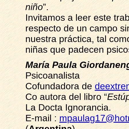
niño
”.
Invitamos a leer este tra
respecto de un campo sin
nuestra práctica, tal com
niñas que padecen psicosi
María Paula Giordanen
Psicoanalista
Cofundadora de
deextre
Co autora del libro “
Estú
La Docta Ignorancia.
E-mail :
mpaulag17@hot
(
Argentina
)